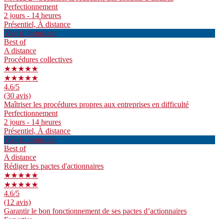
Perfectionnement
2 jours - 14 heures
Présentiel, À distance
Voir la formation
Best of
A distance
Procédures collectives
★★★★★
★★★★★
4.6
/5
(30 avis)
Maîtriser les procédures propres aux entreprises en difficulté
Perfectionnement
2 jours - 14 heures
Présentiel, À distance
Voir la formation
Best of
A distance
Rédiger les pactes d'actionnaires
★★★★★
★★★★★
4.6
/5
(12 avis)
Garantir le bon fonctionnement de ses pactes d’actionnaires