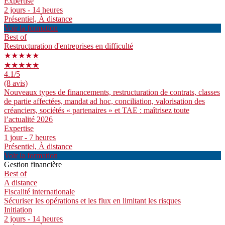
Expertise
2 jours - 14 heures
Présentiel, À distance
Voir la formation
Best of
Restructuration d'entreprises en difficulté
★★★★★
★★★★★
4.1
/5
(8 avis)
Nouveaux types de financements, restructuration de contrats, classes
de partie affectées, mandat ad hoc, conciliation, valorisation des
créanciers, sociétés « partenaires » et TAE : maîtrisez toute
l’actualité 2026
Expertise
1 jour - 7 heures
Présentiel, À distance
Voir la formation
Gestion financière
Best of
A distance
Fiscalité internationale
Sécuriser les opérations et les flux en limitant les risques
Initiation
2 jours - 14 heures