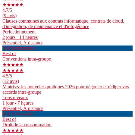
★★★★★
4.7
/5
(9 avis)
Clauses communes aux contrats informatique, contrats de cloud,
d'intégration, de maintenance et d'infogérance
Perfectionnement
2 jours - 14 heures
Présentiel, À distance
Voir la formation
Best of
Conventions intra-groupe
★★★★★
★★★★★
4.5
/5
(12 avis)
Maîtrisez les nouvelles pratiques 2026 pour négocier et rédiger vos
accords intra-groupe
Tous niveaux
1 jour - 7 heures
Présentiel, À distance
Voir la formation
Best of
Droit de la consommation
★★★★★