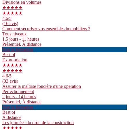
Divisions en volumes
★★★★★
★★★★★
4.6
/5
(16 avis)
Comment sécuriser vos ensembles immobiliers ?
Tous niveaux
1,5 jours - 11 heures
Présentiel, À distance
Voir la formation
Best of
Expropriation
★★★★★
★★★★★
4.6
/5
(33 avis)
Assurer la maîtrise foncière d'une opération
Perfectionnement
2 jours - 14 heures
Présentiel, À distance
Voir la formation
Best of
A distance
Les journées du droit de la construction
★★★★★