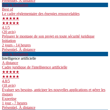
Présentiel, À distance
Voir la formation
Best of
Le cadre réglementaire des énergies renouvelables
★★★★★
★★★★★
4.1
/5
(20 avis)
Préparer le montage de son projet en toute sécurité juridique
Initiation
2 jours - 14 heures
Présentiel, À distance
Voir la formation
Intelligence artificielle
A distance
Cadre juridique de l'intelligence artificielle
★★★★★
★★★★★
4.8
/5
(18 avis)
Évaluer ses besoins, anticiper les nouvelles applications et gérer les
risques
Expertise
1 jour - 7 heures
Présentiel, À distance