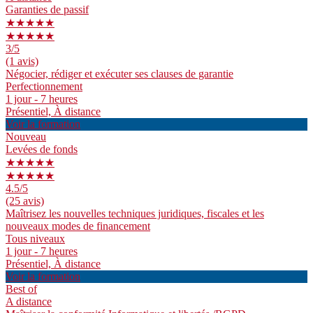
Garanties de passif
★★★★★
★★★★★
3
/5
(1 avis)
Négocier, rédiger et exécuter ses clauses de garantie
Perfectionnement
1 jour - 7 heures
Présentiel, À distance
Voir la formation
Nouveau
Levées de fonds
★★★★★
★★★★★
4.5
/5
(25 avis)
Maîtrisez les nouvelles techniques juridiques, fiscales et les
nouveaux modes de financement
Tous niveaux
1 jour - 7 heures
Présentiel, À distance
Voir la formation
Best of
A distance