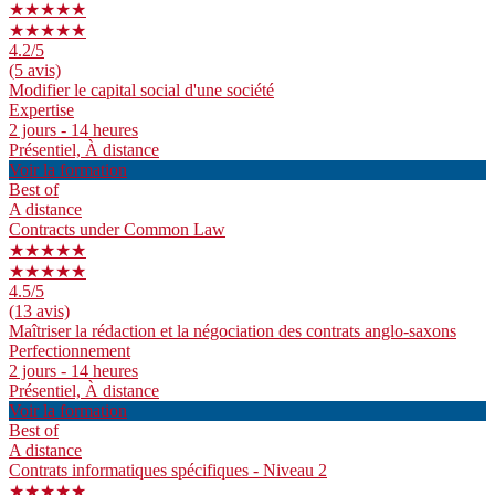
★★★★★
★★★★★
4.2
/5
(5 avis)
Modifier le capital social d'une société
Expertise
2 jours - 14 heures
Présentiel, À distance
Voir la formation
Best of
A distance
Contracts under Common Law
★★★★★
★★★★★
4.5
/5
(13 avis)
Maîtriser la rédaction et la négociation des contrats anglo-saxons
Perfectionnement
2 jours - 14 heures
Présentiel, À distance
Voir la formation
Best of
A distance
Contrats informatiques spécifiques - Niveau 2
★★★★★