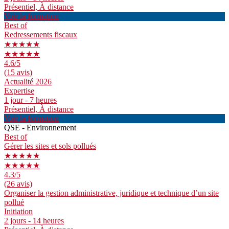
Présentiel, À distance
Voir la formation
Best of
Redressements fiscaux
★★★★★
★★★★★
4.6
/5
(15 avis)
Actualité 2026
Expertise
1 jour - 7 heures
Présentiel, À distance
Voir la formation
QSE - Environnement
Best of
Gérer les sites et sols pollués
★★★★★
★★★★★
4.3
/5
(26 avis)
Organiser la gestion administrative, juridique et technique d’un site
pollué
Initiation
2 jours - 14 heures