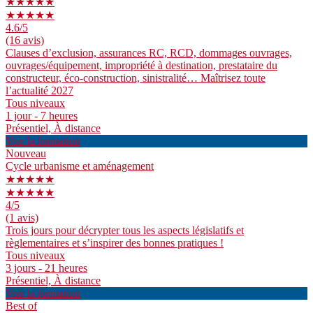
★★★★★
★★★★★
4.6
/5
(16 avis)
Clauses d’exclusion, assurances RC, RCD, dommages ouvrages,
ouvrages/équipement, impropriété à destination, prestataire du
constructeur, éco-construction, sinistralité… Maîtrisez toute
l’actualité 2027
Tous niveaux
1 jour - 7 heures
Présentiel, À distance
Voir la formation
Nouveau
Cycle urbanisme et aménagement
★★★★★
★★★★★
4
/5
(1 avis)
Trois jours pour décrypter tous les aspects législatifs et
règlementaires et s’inspirer des bonnes pratiques !
Tous niveaux
3 jours - 21 heures
Présentiel, À distance
Voir la formation
Best of