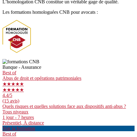
L’homologation CNB constitue un véritable gage de qualité.
Les formations homologuées CNB pour avocats :
Banque - Assurance
Best of
Abus de droit et opérations patrimoniales
★★★★★
★★★★★
4.4
/5
(15 avis)
Quels risques et quelles solutions face aux dispositifs anti-abus ?
Tous niveaux
1 jour - 7 heures
Présentiel, À distance
Voir la formation
Best of