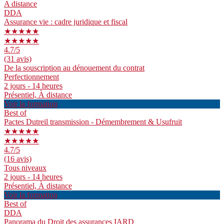
A distance
DDA
Assurance vie : cadre juridique et fiscal
★★★★★
★★★★★
4.7
/5
(31 avis)
De la souscription au dénouement du contrat
Perfectionnement
2 jours - 14 heures
Présentiel, À distance
Voir la formation
Best of
Pactes Dutreil transmission - Démembrement & Usufruit
★★★★★
★★★★★
4.7
/5
(16 avis)
Tous niveaux
2 jours - 14 heures
Présentiel, À distance
Voir la formation
Best of
DDA
Panorama du Droit des assurances IARD