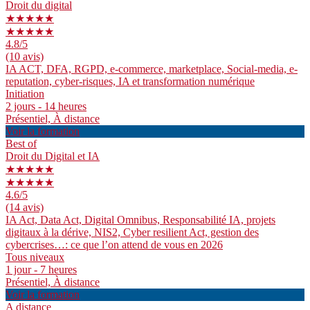
Droit du digital
★★★★★
★★★★★
4.8
/5
(10 avis)
IA ACT, DFA, RGPD, e-commerce, marketplace, Social-media, e-
reputation, cyber-risques, IA et transformation numérique
Initiation
2 jours - 14 heures
Présentiel, À distance
Voir la formation
Best of
Droit du Digital et IA
★★★★★
★★★★★
4.6
/5
(14 avis)
IA Act, Data Act, Digital Omnibus, Responsabilité IA, projets
digitaux à la dérive, NIS2, Cyber resilient Act, gestion des
cybercrises…: ce que l’on attend de vous en 2026
Tous niveaux
1 jour - 7 heures
Présentiel, À distance
Voir la formation
A distance