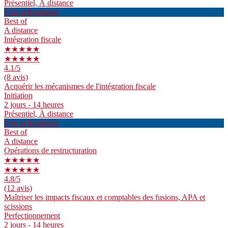
Présentiel, À distance
Voir la formation
Best of
A distance
Intégration fiscale
★★★★★
★★★★★
4.1
/5
(8 avis)
Acquérir les mécanismes de l'intégration fiscale
Initiation
2 jours - 14 heures
Présentiel, À distance
Voir la formation
Best of
A distance
Opérations de restructuration
★★★★★
★★★★★
4.8
/5
(12 avis)
Maîtriser les impacts fiscaux et comptables des fusions, APA et
scissions
Perfectionnement
2 jours - 14 heures