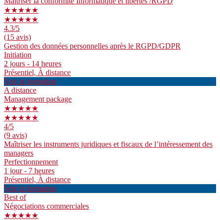
Maîtriser la conformité Informatique et libertés /RGPD
★★★★★
★★★★★
4.3
/5
(15 avis)
Gestion des données personnelles après le RGPD/GDPR
Initiation
2 jours - 14 heures
Présentiel, À distance
Voir la formation
A distance
Management package
★★★★★
★★★★★
4
/5
(9 avis)
Maîtriser les instruments juridiques et fiscaux de l’intéressement des
managers
Perfectionnement
1 jour - 7 heures
Présentiel, À distance
Voir la formation
Best of
Négociations commerciales
★★★★★