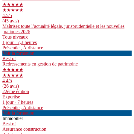
★★★★★
★★★★★
4.5
/5
(45 avis)
Maîtrisez toute l’actualité légale, jurisprudentielle et les nouvelles
pratiques 2026
Tous niveaux
1 jour - 7,3 heures
Présentiel, À distance
Voir la formation
Best of
Redressements en gestion de patrimoine
★★★★★
★★★★★
4.4
/5
(26 avis)
22ème édition
Expertise
1 jour - 7 heures
Présentiel, À distance
Voir la formation
Immobilier
Best of
Assurance construction