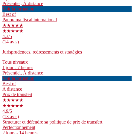
Présentiel, À distance
Voir la formation
Best of
Panorama fiscal international
★★★★★
★★★★★
4.3
/5
(14 avis)
Jurisprudences, redressements et stratégies
Tous niveaux
1 jour - 7 heures
Présentiel, À distance
Voir la formation
Best of
A distance
Prix de transfert
★★★★★
★★★★★
4.9
/5
(13 avis)
Structurer et défendre sa politique de prix de transfert
Perfectionnement
2 jours - 14 heures