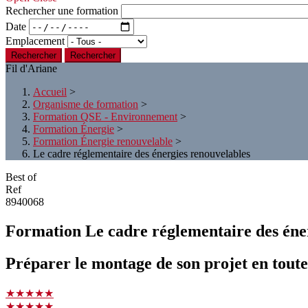
Rechercher une formation
Date
Emplacement
Rechercher
Fil d'Ariane
Accueil
>
Organisme de formation
>
Formation QSE - Environnement
>
Formation Énergie
>
Formation Énergie renouvelable
>
Le cadre réglementaire des énergies renouvelables
Best of
Ref
8940068
Formation Le cadre réglementaire des éne
Préparer le montage de son projet en toute
★★★★★
★★★★★