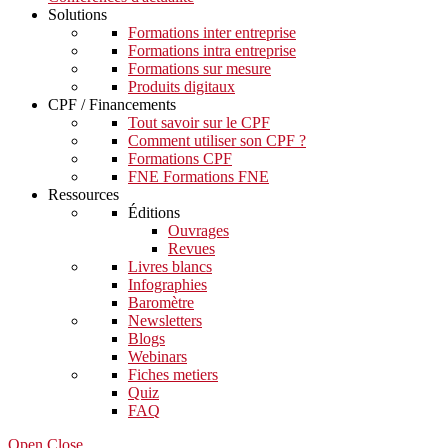
Solutions
Formations inter entreprise
Formations intra entreprise
Formations sur mesure
Produits digitaux
CPF / Financements
Tout savoir sur le CPF
Comment utiliser son CPF ?
Formations CPF
FNE Formations FNE
Ressources
Éditions
Ouvrages
Revues
Livres blancs
Infographies
Baromètre
Newsletters
Blogs
Webinars
Fiches metiers
Quiz
FAQ
Open Close