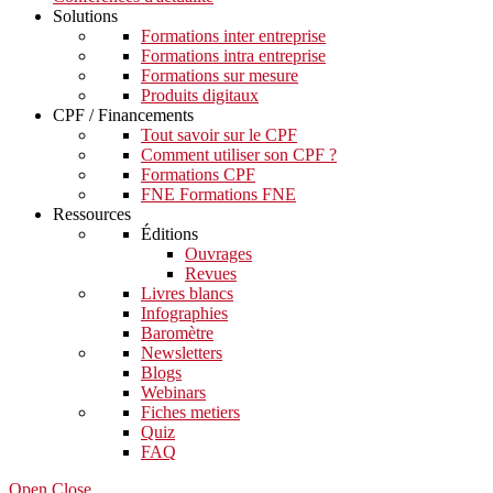
Solutions
Formations inter entreprise
Formations intra entreprise
Formations sur mesure
Produits digitaux
CPF / Financements
Tout savoir sur le CPF
Comment utiliser son CPF ?
Formations CPF
FNE Formations FNE
Ressources
Éditions
Ouvrages
Revues
Livres blancs
Infographies
Baromètre
Newsletters
Blogs
Webinars
Fiches metiers
Quiz
FAQ
Open Close