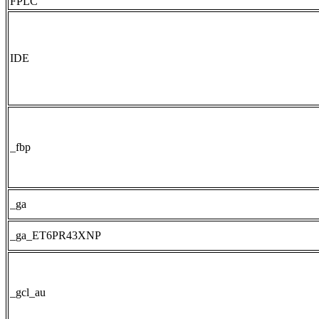
FPLC
IDE
_fbp
_ga
_ga_ET6PR43XNP
_gcl_au