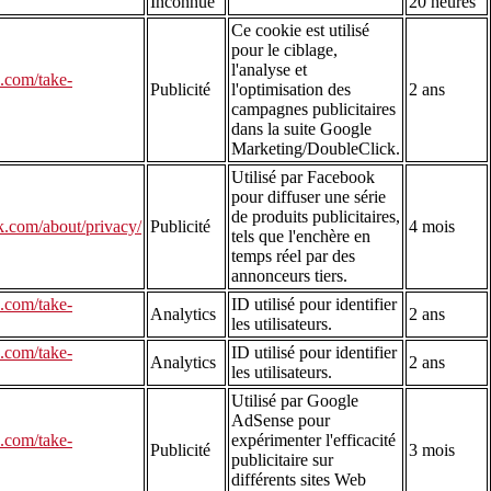
Inconnue
20 heures
Ce cookie est utilisé
pour le ciblage,
l'analyse et
e.com/take-
Publicité
l'optimisation des
2 ans
campagnes publicitaires
dans la suite Google
Marketing/DoubleClick.
Utilisé par Facebook
pour diffuser une série
de produits publicitaires,
k.com/about/privacy/
Publicité
4 mois
tels que l'enchère en
temps réel par des
annonceurs tiers.
e.com/take-
ID utilisé pour identifier
Analytics
2 ans
les utilisateurs.
e.com/take-
ID utilisé pour identifier
Analytics
2 ans
les utilisateurs.
Utilisé par Google
AdSense pour
e.com/take-
expérimenter l'efficacité
Publicité
3 mois
publicitaire sur
différents sites Web