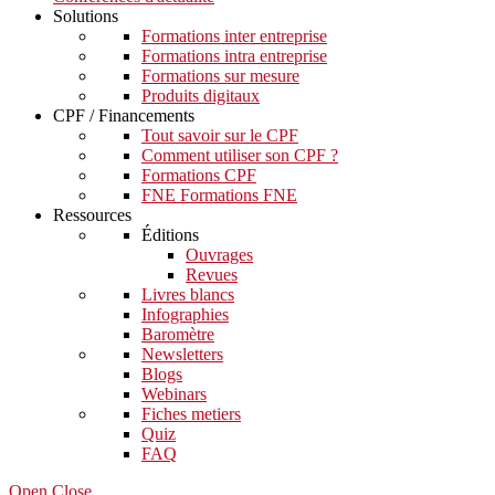
Solutions
Formations inter entreprise
Formations intra entreprise
Formations sur mesure
Produits digitaux
CPF / Financements
Tout savoir sur le CPF
Comment utiliser son CPF ?
Formations CPF
FNE Formations FNE
Ressources
Éditions
Ouvrages
Revues
Livres blancs
Infographies
Baromètre
Newsletters
Blogs
Webinars
Fiches metiers
Quiz
FAQ
Open Close