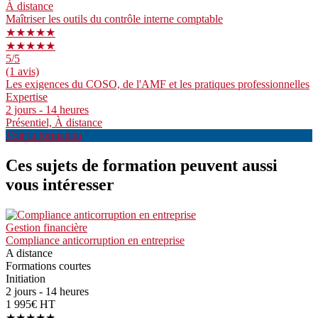
À distance
Maîtriser les outils du contrôle interne comptable
★★★★★
★★★★★
5
/5
(1 avis)
Les exigences du COSO, de l'AMF et les pratiques professionnelles
Expertise
2 jours - 14 heures
Présentiel, À distance
Voir la formation
Ces sujets de formation peuvent aussi
vous intéresser
Gestion financière
Compliance anticorruption en entreprise
A distance
Formations courtes
Initiation
2 jours - 14 heures
1 995€ HT
★★★★★