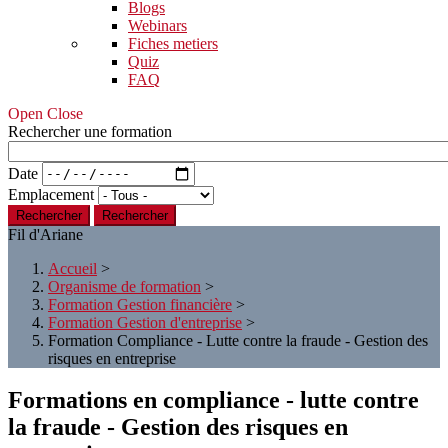
Blogs
Webinars
Fiches metiers
Quiz
FAQ
Open Close
Rechercher une formation
Date
Emplacement
Rechercher
Fil d'Ariane
Accueil
>
Organisme de formation
>
Formation Gestion financière
>
Formation Gestion d'entreprise
>
Formation Compliance - Lutte contre la fraude - Gestion des
risques en entreprise
Formations en compliance - lutte contre
la fraude - Gestion des risques en