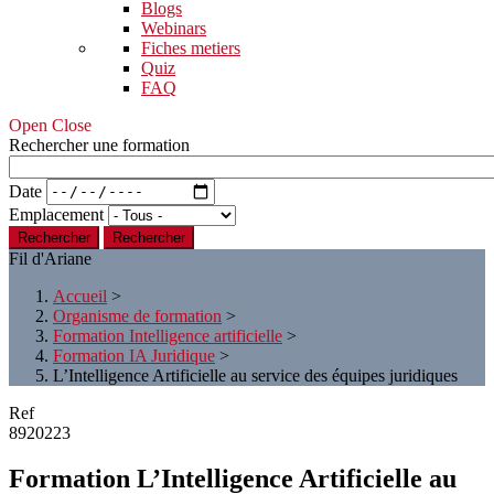
Blogs
Webinars
Fiches metiers
Quiz
FAQ
Open Close
Rechercher une formation
Date
Emplacement
Rechercher
Fil d'Ariane
Accueil
>
Organisme de formation
>
Formation Intelligence artificielle
>
Formation IA Juridique
>
L’Intelligence Artificielle au service des équipes juridiques
Ref
8920223
Formation L’Intelligence Artificielle au