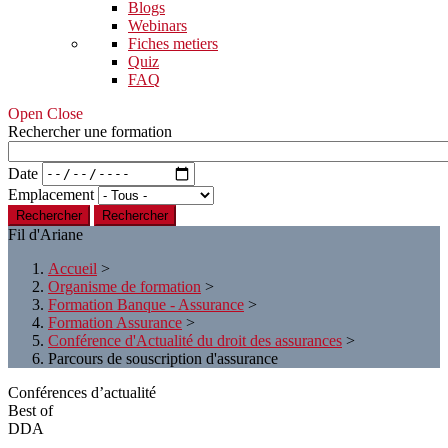
Blogs
Webinars
Fiches metiers
Quiz
FAQ
Open Close
Rechercher une formation
Date
Emplacement
Rechercher
Fil d'Ariane
Accueil
>
Organisme de formation
>
Formation Banque - Assurance
>
Formation Assurance
>
Conférence d'Actualité du droit des assurances
>
Parcours de souscription d'assurance
Conférences d’actualité
Best of
DDA