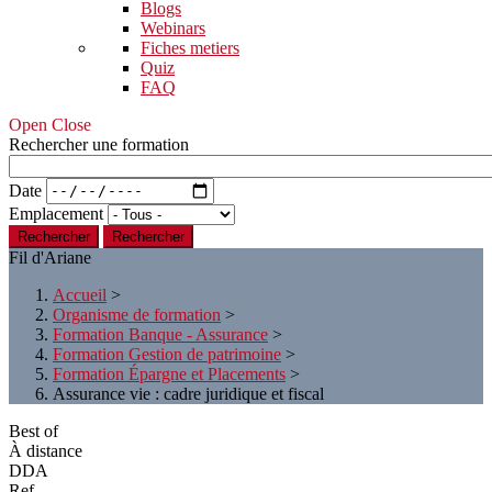
Blogs
Webinars
Fiches metiers
Quiz
FAQ
Open Close
Rechercher une formation
Date
Emplacement
Rechercher
Fil d'Ariane
Accueil
>
Organisme de formation
>
Formation Banque - Assurance
>
Formation Gestion de patrimoine
>
Formation Épargne et Placements
>
Assurance vie : cadre juridique et fiscal
Best of
À distance
DDA
Ref