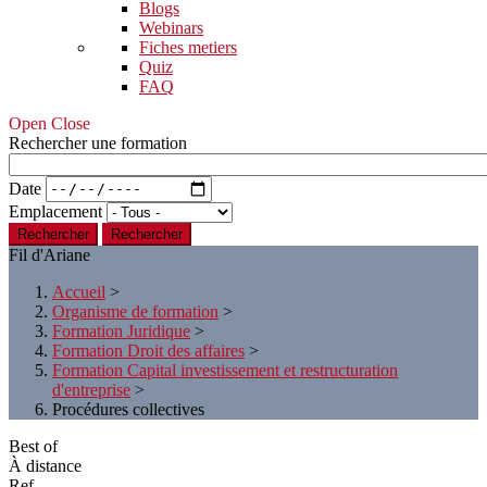
Blogs
Webinars
Fiches metiers
Quiz
FAQ
Open Close
Rechercher une formation
Date
Emplacement
Rechercher
Fil d'Ariane
Accueil
>
Organisme de formation
>
Formation Juridique
>
Formation Droit des affaires
>
Formation Capital investissement et restructuration
d'entreprise
>
Procédures collectives
Best of
À distance
Ref