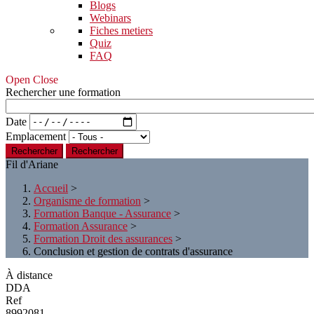
Blogs
Webinars
Fiches metiers
Quiz
FAQ
Open Close
Rechercher une formation
Date
Emplacement
Rechercher
Fil d'Ariane
Accueil
>
Organisme de formation
>
Formation Banque - Assurance
>
Formation Assurance
>
Formation Droit des assurances
>
Conclusion et gestion de contrats d'assurance
À distance
DDA
Ref
8992081