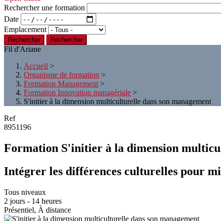
Rechercher une formation
Date
Emplacement
Rechercher
Fil d'Ariane
Accueil
>
Organisme de formation
>
Formation Management
>
Formation Innovation managériale
>
S'initier à la dimension multiculturelle dans son management
Ref
8951196
Formation S'initier à la dimension multic
Intégrer les différences culturelles pour m
Tous niveaux
2 jours - 14 heures
Présentiel, À distance