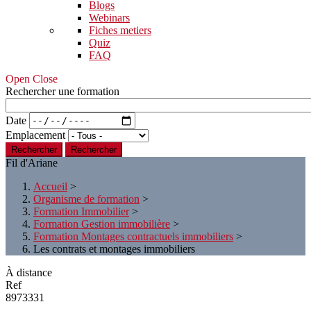
Blogs
Webinars
Fiches metiers
Quiz
FAQ
Open Close
Rechercher une formation
Date
Emplacement
Rechercher
Fil d'Ariane
Accueil
>
Organisme de formation
>
Formation Immobilier
>
Formation Gestion immobilière
>
Formation Montages contractuels immobiliers
>
Les contrats et montages immobiliers
À distance
Ref
8973331