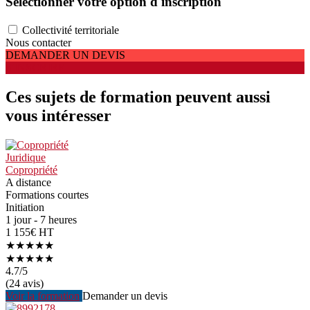
Sélectionner votre option d'inscription
Collectivité territoriale
Nous contacter
DEMANDER UN DEVIS
S'INSCRIRE
Ces sujets de formation peuvent aussi
vous intéresser
Juridique
Copropriété
A distance
Formations courtes
Initiation
1 jour - 7 heures
1 155€ HT
★★★★★
★★★★★
4.7
/5
(24 avis)
Voir la formation
Demander un devis