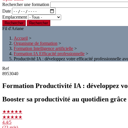
Rechercher une formation
Date
Emplacement
Rechercher
Fil d'Ariane
Accueil
>
Organisme de formation
>
Formation Intelligence artificielle
>
Formation IA Efficacité professionnelle
>
Productivité IA : développez votre efficacité professionnelle avec 
Ref
8953040
Formation Productivité IA : développez votre
Booster sa productivité au quotidien grâce à
★★★★★
★★★★★
4.4
/5
(23 avis)