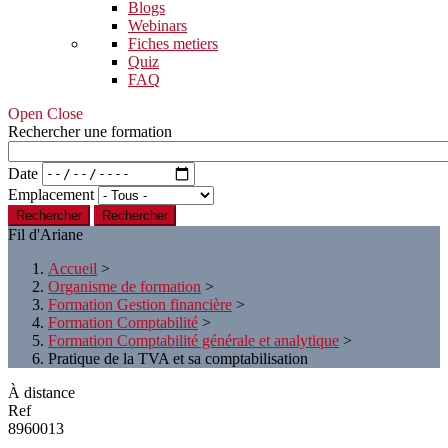
Blogs
Webinars
Fiches metiers
Quiz
FAQ
Open Close
Rechercher une formation
Date
Emplacement
Rechercher
Fil d'Ariane
Accueil
>
Organisme de formation
>
Formation Gestion financière
>
Formation Comptabilité
>
Formation Comptabilité générale et analytique
>
Pratique de la TVA et sa comptabilisation
À distance
Ref
8960013