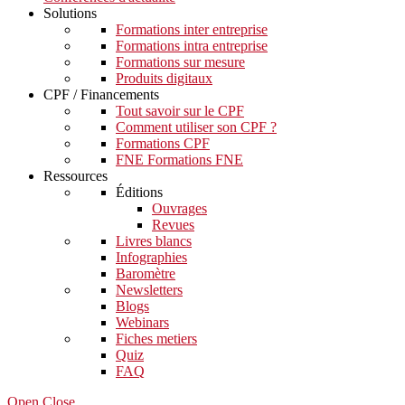
Solutions
Formations inter entreprise
Formations intra entreprise
Formations sur mesure
Produits digitaux
CPF / Financements
Tout savoir sur le CPF
Comment utiliser son CPF ?
Formations CPF
FNE Formations FNE
Ressources
Éditions
Ouvrages
Revues
Livres blancs
Infographies
Baromètre
Newsletters
Blogs
Webinars
Fiches metiers
Quiz
FAQ
Open Close