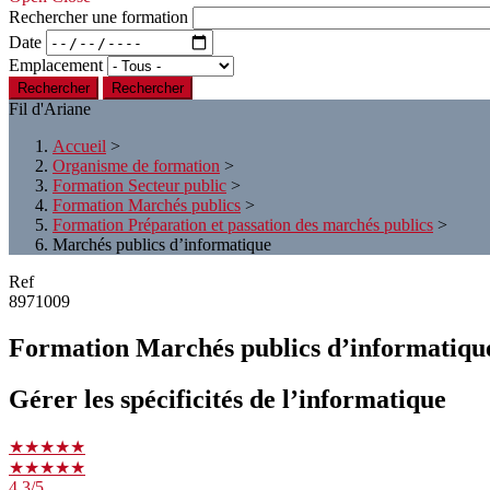
Rechercher une formation
Date
Emplacement
Rechercher
Fil d'Ariane
Accueil
>
Organisme de formation
>
Formation Secteur public
>
Formation Marchés publics
>
Formation Préparation et passation des marchés publics
>
Marchés publics d’informatique
Ref
8971009
Formation Marchés publics d’informatiqu
Gérer les spécificités de l’informatique
★★★★★
★★★★★
4.3
/5