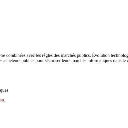
t être combinées avec les règles des marchés publics. Évolution technol
 les acheteurs publics pour sécuriser leurs marchés informatiques dans
iques
on.