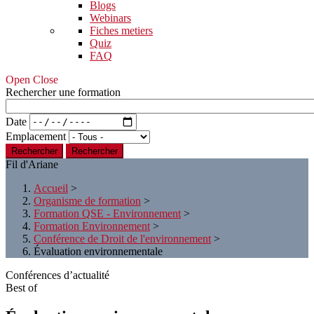
Blogs
Webinars
Fiches metiers
Quiz
FAQ
Open Close
Rechercher une formation
Date
Emplacement
Rechercher
Fil d'Ariane
Accueil
>
Organisme de formation
>
Formation QSE - Environnement
>
Formation Environnement
>
Conférence de Droit de l'environnement
>
Évaluation environnementale
Conférences d’actualité
Best of