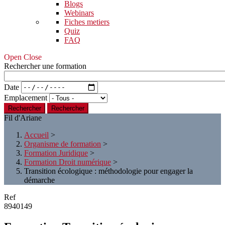
Blogs
Webinars
Fiches metiers
Quiz
FAQ
Open Close
Rechercher une formation
Date
Emplacement
Rechercher
Fil d'Ariane
Accueil
>
Organisme de formation
>
Formation Juridique
>
Formation Droit numérique
>
Transition écologique : méthodologie pour engager la
démarche
Ref
8940149