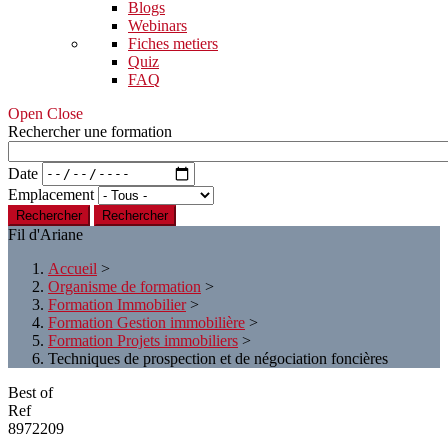
Blogs
Webinars
Fiches metiers
Quiz
FAQ
Open Close
Rechercher une formation
Date
Emplacement
Rechercher
Fil d'Ariane
Accueil
>
Organisme de formation
>
Formation Immobilier
>
Formation Gestion immobilière
>
Formation Projets immobiliers
>
Techniques de prospection et de négociation foncières
Best of
Ref
8972209