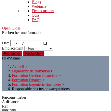
Blogs
Webinars
Fiches metiers
Quiz
FAQ
Open Close
Rechercher une formation
Date
Emplacement
Rechercher
Fil d'Ariane
Accueil
>
Organisme de formation
>
Formation Gestion financière
>
Formation Finance
>
Formation Ingénierie financière
>
Responsable des fusions-acquisitions
Parcours métier
À distance
Ref
8991265