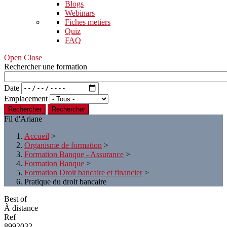
Blogs
Webinars
Fiches metiers
Quiz
FAQ
Open Close
Rechercher une formation
Date
Emplacement
Rechercher
Fil d'Ariane
Accueil
>
Organisme de formation
>
Formation Banque - Assurance
>
Formation Banque
>
Formation Droit bancaire et financier
>
Pratique du droit bancaire
Best of
À distance
Ref
8992032