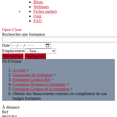
Blogs
Webinars
Fiches metiers
Quiz
FAQ
Open Close
Rechercher une formation
Date
Emplacement
Rechercher
Fil d'Ariane
Accueil
>
Organisme de formation
>
Formation Gestion RH
>
Formation Ressources humaines
>
Formation Gestion de la formation
>
Obtenir des financements externes en complément de son
budget formation
À distance
Ref
8910264