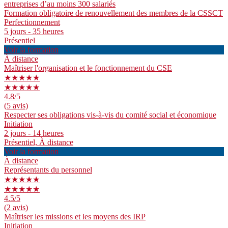
entreprises d’au moins 300 salariés
Formation obligatoire de renouvellement des membres de la CSSCT
Perfectionnement
5 jours - 35 heures
Présentiel
Voir la formation
À distance
Maîtriser l'organisation et le fonctionnement du CSE
★★★★★
★★★★★
4.8
/5
(5 avis)
Respecter ses obligations vis-à-vis du comité social et économique
Initiation
2 jours - 14 heures
Présentiel, À distance
Voir la formation
À distance
Représentants du personnel
★★★★★
★★★★★
4.5
/5
(2 avis)
Maîtriser les missions et les moyens des IRP
Initiation