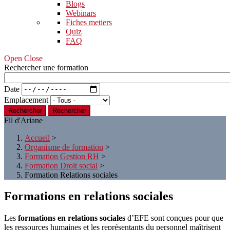
Blogs
Webinars
Fiches metiers
Quiz
FAQ
Open Close
Rechercher une formation
Date
Emplacement
Rechercher
Fil d'Ariane
Accueil
>
Organisme de formation
>
Formation Gestion RH
>
Formation Droit social
>
Formation Relations sociales
Formations en relations sociales
Les
formations en relations sociales
d’EFE sont conçues pour que
les ressources humaines et les représentants du personnel maîtrisent