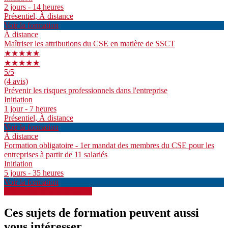
2 jours - 14 heures
Présentiel, À distance
Voir la formation
À distance
Maîtriser les attributions du CSE en matière de SSCT
★★★★★
★★★★★
5
/5
(4 avis)
Prévenir les risques professionnels dans l'entreprise
Initiation
1 jour - 7 heures
Présentiel, À distance
Voir la formation
À distance
Formation obligatoire - 1er mandat des membres du CSE pour les
entreprises à partir de 11 salariés
Initiation
5 jours - 35 heures
Voir la formation
Afficher plus de formations
Ces sujets de formation peuvent aussi
vous intéresser