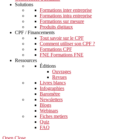
Solutions
Formations inter entreprise
Formations intra entreprise
Formations sur mesure
Produits digitaux
CPF / Financements
Tout savoir sur le CPF
Comment utiliser son CPF ?
Formations CPF
FNE Formations FNE
Ressources
Éditions
Ouvrages
Revues
Livres blancs
Infographies
Baromètre
Newsletters
Blogs
Webinars
Fiches metiers
Quiz
FAQ
Open Close