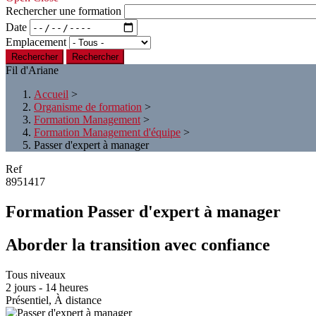
Rechercher une formation
Date
Emplacement
Rechercher
Fil d'Ariane
Accueil
>
Organisme de formation
>
Formation Management
>
Formation Management d'équipe
>
Passer d'expert à manager
Ref
8951417
Formation Passer d'expert à manager
Aborder la transition avec confiance
Tous niveaux
2 jours - 14 heures
Présentiel, À distance