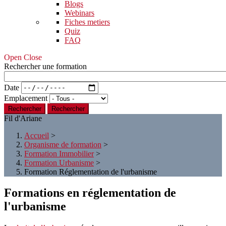
Blogs
Webinars
Fiches metiers
Quiz
FAQ
Open Close
Rechercher une formation
Date
Emplacement
Rechercher
Fil d'Ariane
Accueil
>
Organisme de formation
>
Formation Immobilier
>
Formation Urbanisme
>
Formation Réglementation de l'urbanisme
Formations en réglementation de
l'urbanisme