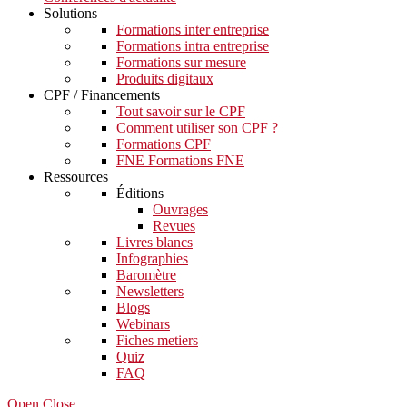
Solutions
Formations inter entreprise
Formations intra entreprise
Formations sur mesure
Produits digitaux
CPF / Financements
Tout savoir sur le CPF
Comment utiliser son CPF ?
Formations CPF
FNE Formations FNE
Ressources
Éditions
Ouvrages
Revues
Livres blancs
Infographies
Baromètre
Newsletters
Blogs
Webinars
Fiches metiers
Quiz
FAQ
Open Close