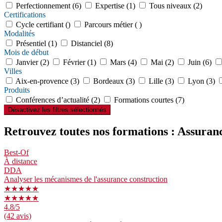
Perfectionnement (6)
Expertise (1)
Tous niveaux (2)
Certifications
Cycle certifiant ()
Parcours métier ( )
Modalités
Présentiel (1)
Distanciel (8)
Mois de début
Janvier (2)
Février (1)
Mars (4)
Mai (2)
Juin (6)
Villes
Aix-en-provence (3)
Bordeaux (3)
Lille (3)
Lyon (3)
Produits
Conférences d’actualité (2)
Formations courtes (7)
Désactivez les filtres sélectionnés
Retrouvez toutes nos formations : Assuran
Best-Of
À distance
DDA
Analyser les mécanismes de l'assurance construction
★★★★★
★★★★★
4.8
/5
(42 avis)