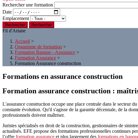
Rechercher une formation
Date
Emplacement
Rechercher
Fil d'Ariane
Accueil
>
Organisme de formation
>
Formation Banque - Assurance
>
Formation Assurance
>
Formation Assurance construction
Formations en assurance construction
Formation assurance construction : maîtri
L'assurance construction occupe une place centrale dans le secteur du
constante évolution. Qu'il s'agisse de la garantie décennale, de la do
professionnels doivent maîtriser.
Juristes spécialisés en droit de la construction, gestionnaires de sinis
actualisés. EFE propose des formations professionnelles continues pens
l’offre
formation assurance
et plus largement des
formations en banque