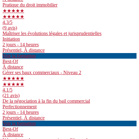
Pratique du droit immobilier
★★★★★
★★★★★
4.3
/5
(9 avis)
Maîtriser les évolutions légales et jurisprudentielles
Initiation
2 jours - 14 heures
Présentiel, À distance
Voir la formation
Best-Of
À distance
Gérer ses baux commerciaux - Niveau 2
★★★★★
★★★★★
4.1
/5
(21 avis)
De la négociation à la fin du bail commercial
Perfectionnement
2 jours - 14 heures
Présentiel, À distance
Voir la formation
Best-Of
À distance