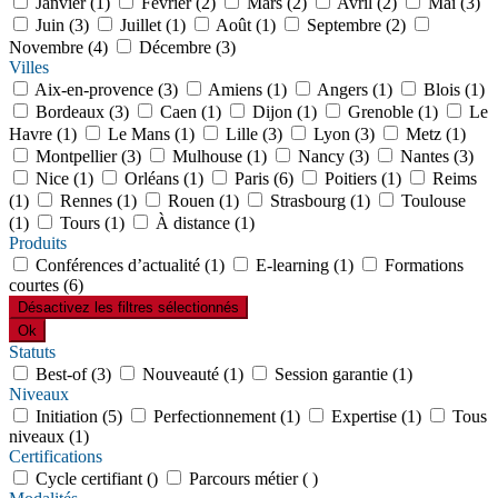
Janvier (1)
Février (2)
Mars (2)
Avril (2)
Mai (3)
Juin (3)
Juillet (1)
Août (1)
Septembre (2)
Novembre (4)
Décembre (3)
Villes
Aix-en-provence (3)
Amiens (1)
Angers (1)
Blois (1)
Bordeaux (3)
Caen (1)
Dijon (1)
Grenoble (1)
Le
Havre (1)
Le Mans (1)
Lille (3)
Lyon (3)
Metz (1)
Montpellier (3)
Mulhouse (1)
Nancy (3)
Nantes (3)
Nice (1)
Orléans (1)
Paris (6)
Poitiers (1)
Reims
(1)
Rennes (1)
Rouen (1)
Strasbourg (1)
Toulouse
(1)
Tours (1)
À distance (1)
Produits
Conférences d’actualité (1)
E-learning (1)
Formations
courtes (6)
Désactivez les filtres sélectionnés
Ok
Statuts
Best-of (3)
Nouveauté (1)
Session garantie (1)
Niveaux
Initiation (5)
Perfectionnement (1)
Expertise (1)
Tous
niveaux (1)
Certifications
Cycle certifiant ()
Parcours métier ( )