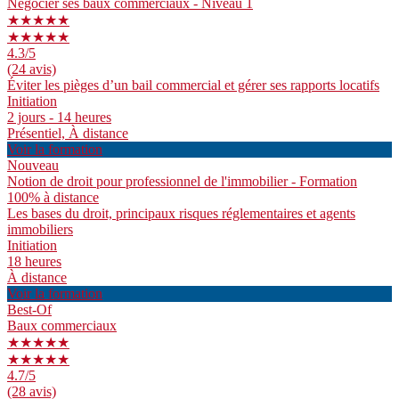
Négocier ses baux commerciaux - Niveau 1
★★★★★
★★★★★
4.3
/5
(24 avis)
Éviter les pièges d’un bail commercial et gérer ses rapports locatifs
Initiation
2 jours - 14 heures
Présentiel, À distance
Voir la formation
Nouveau
Notion de droit pour professionnel de l'immobilier - Formation
100% à distance
Les bases du droit, principaux risques réglementaires et agents
immobiliers
Initiation
18 heures
À distance
Voir la formation
Best-Of
Baux commerciaux
★★★★★
★★★★★
4.7
/5
(28 avis)