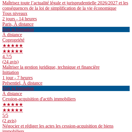
Maîtrisez toute l’actualité légale et jurisprudentielle 2026/2027 et les
conséquences de la loi de simplification de la vie économique
Tous niveaux
2 jours - 14 heures
Paris, À distance
Voir la formation
À distance
Copropriété
★★★★★
★★★★★
4.7
/5
(24 avis)
Maîtriser la gestion juridique, technique et financière
Initiation
1 jour - 7 heures
Présentiel, À distance
Voir la formation
À distance
Cession-acquisition d'actifs immobiliers
★★★★★
★★★★★
5
/5
(2 avis)
Négocier et rédiger les actes les cession-acquisition de biens
immobiliers