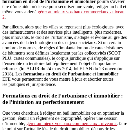
formation en droit de l’urbanisme
et immobilier
pourra s’avérer
être d’une aide précieuse pour sécuriser une vente, rédiger un bail et
même vous aider à
gérer au mieux vos baux commerciaux
- niveau
2
.
Par ailleurs, alors que les villes se repensent plus écologiques, avec
des infrastructures et des services plus intelligents, plus modernes,
plus innovants, le droit de l’urbanisme, s’adapte et évolue au gré des
avancées de la technologie ou des enjeux sociétaux. Si un certain
nombre de normes, de règles d’implantation ou de caractéristiques
de bâtiments sont définies localement par les collectivités (SCOT,
PLU, cartes communales), le corpus juridique qui s’applique sur
l’ensemble du territoire fait régulièrement l’objet d’importantes
réformes (loi ALUR du 24 mars 2014, loi ELAN du 23 novembre
2018). Les
formations en droit de l’urbanisme
et immobilier
EFE vous permettront de vous mettre à jour et aborder toutes
les pratiques et jurisprudence.
Formations en
droit de l’urbanisme
et immobilier
:
de l’initiation au perfectionnement
Que vous cherchiez à rédiger un bail immobilier ou en optimiser la
gestion, établir un règlement de copropriété, opérer une cession
d’immeuble,
gérer au mieux vos baux commerciaux
- niveau 2
, faire
le point sur l'actualité légale du droit immobilier, découvrir les