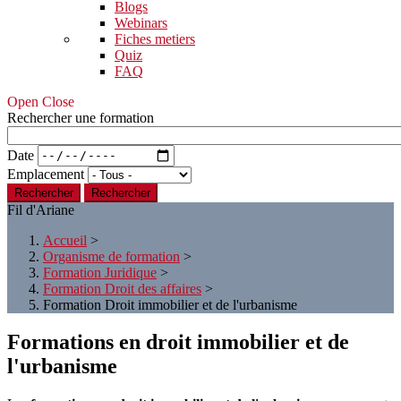
Blogs
Webinars
Fiches metiers
Quiz
FAQ
Open Close
Rechercher une formation
Date
Emplacement
Rechercher
Fil d'Ariane
Accueil
>
Organisme de formation
>
Formation Juridique
>
Formation Droit des affaires
>
Formation Droit immobilier et de l'urbanisme
Formations en droit immobilier et de
l'urbanisme