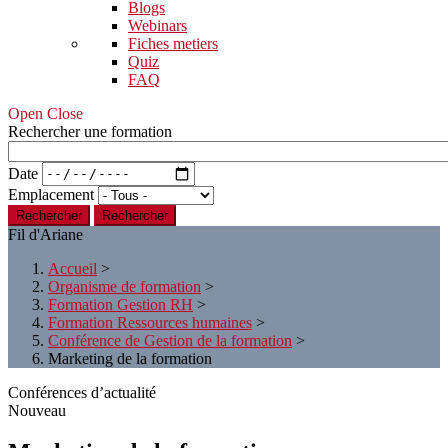
Blogs
Webinars
Fiches metiers
Quiz
FAQ
Open Close
Rechercher une formation
Date
Emplacement
Rechercher
Fil d'Ariane
Accueil
>
Organisme de formation
>
Formation Gestion RH
>
Formation Ressources humaines
>
Conférence de Gestion de la formation
>
Marketing de la formation
Conférences d’actualité
Nouveau