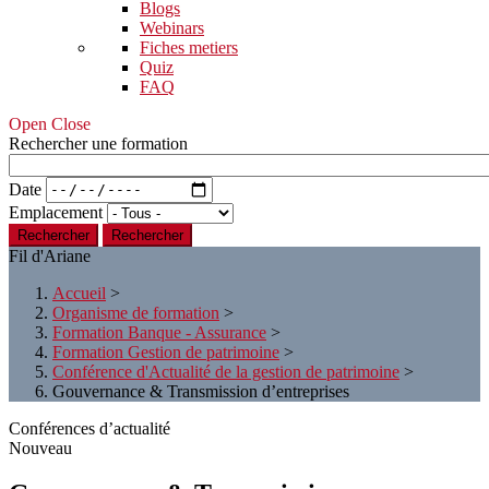
Blogs
Webinars
Fiches metiers
Quiz
FAQ
Open Close
Rechercher une formation
Date
Emplacement
Rechercher
Fil d'Ariane
Accueil
>
Organisme de formation
>
Formation Banque - Assurance
>
Formation Gestion de patrimoine
>
Conférence d'Actualité de la gestion de patrimoine
>
Gouvernance & Transmission d’entreprises
Conférences d’actualité
Nouveau