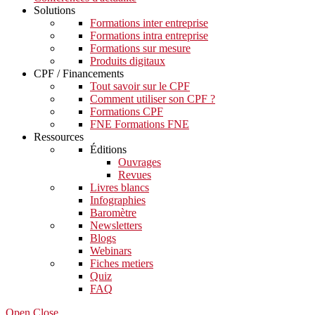
Solutions
Formations inter entreprise
Formations intra entreprise
Formations sur mesure
Produits digitaux
CPF / Financements
Tout savoir sur le CPF
Comment utiliser son CPF ?
Formations CPF
FNE Formations FNE
Ressources
Éditions
Ouvrages
Revues
Livres blancs
Infographies
Baromètre
Newsletters
Blogs
Webinars
Fiches metiers
Quiz
FAQ
Open Close