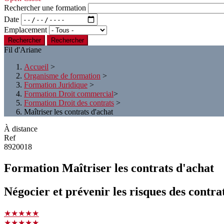
Rechercher une formation
Date
Emplacement
Rechercher
Fil d'Ariane
Accueil
>
Organisme de formation
>
Formation Juridique
>
Formation Droit commercial​
>
Formation Droit des contrats
>
Maîtriser les contrats d'achat
À distance
Ref
8920018
Formation Maîtriser les contrats d'achat
Négocier et prévenir les risques des contra
★★★★★
★★★★★