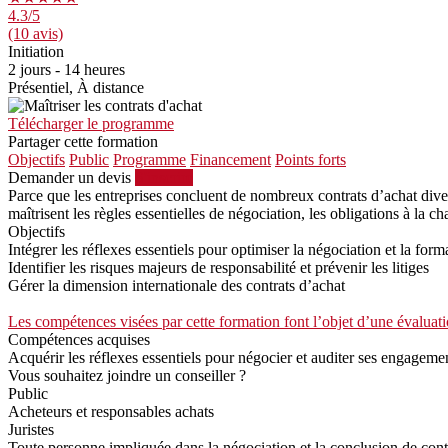
4.3
/5
(10 avis)
Initiation
2 jours - 14 heures
Présentiel, À distance
Télécharger le programme
Partager cette formation
Objectifs
Public
Programme
Financement
Points forts
Demander un devis
S'inscrire
Parce que les entreprises concluent de nombreux contrats d’achat divers 
maîtrisent les règles essentielles de négociation, les obligations à la 
Objectifs
Intégrer les réflexes essentiels pour optimiser la négociation et la form
Identifier les risques majeurs de responsabilité et prévenir les litiges
Gérer la dimension internationale des contrats d’achat
Les compétences visées par cette formation font l’objet d’une évaluati
Compétences acquises
Acquérir les réflexes essentiels pour négocier et auditer ses engagemen
Vous souhaitez joindre un conseiller ?
Public
Acheteurs et responsables achats
Juristes
Toute personne impliquée dans la négociation et la conclusion de con