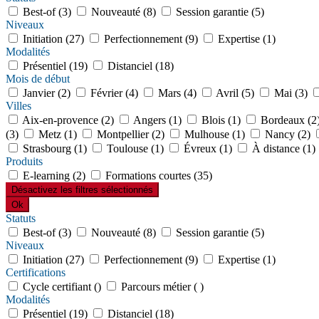
Best-of (3)
Nouveauté (8)
Session garantie (5)
Niveaux
Initiation (27)
Perfectionnement (9)
Expertise (1)
Modalités
Présentiel (19)
Distanciel (18)
Mois de début
Janvier (2)
Février (4)
Mars (4)
Avril (5)
Mai (3)
Villes
Aix-en-provence (2)
Angers (1)
Blois (1)
Bordeaux (2
(3)
Metz (1)
Montpellier (2)
Mulhouse (1)
Nancy (2)
Strasbourg (1)
Toulouse (1)
Évreux (1)
À distance (1)
Produits
E-learning (2)
Formations courtes (35)
Désactivez les filtres sélectionnés
Ok
Statuts
Best-of (3)
Nouveauté (8)
Session garantie (5)
Niveaux
Initiation (27)
Perfectionnement (9)
Expertise (1)
Certifications
Cycle certifiant ()
Parcours métier ( )
Modalités
Présentiel (19)
Distanciel (18)