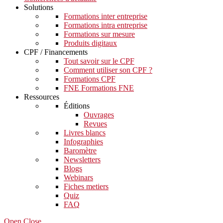
Solutions
Formations inter entreprise
Formations intra entreprise
Formations sur mesure
Produits digitaux
CPF / Financements
Tout savoir sur le CPF
Comment utiliser son CPF ?
Formations CPF
FNE Formations FNE
Ressources
Éditions
Ouvrages
Revues
Livres blancs
Infographies
Baromètre
Newsletters
Blogs
Webinars
Fiches metiers
Quiz
FAQ
Open Close