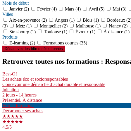
Mois de début
Janvier (2)
Février (4)
Mars (4)
Avril (5)
Mai (3)
Villes
Aix-en-provence (2)
Angers (1)
Blois (1)
Bordeaux (2
(3)
Metz (1)
Montpellier (2)
Mulhouse (1)
Nancy (2)
Strasbourg (1)
Toulouse (1)
Évreux (1)
À distance (1)
Produits
E-learning (2)
Formations courtes (35)
Désactivez les filtres sélectionnés
Retrouvez toutes nos formations : Respons
Best-Of
Les achats éco et socioresponsables
Concevoir une démarche d’achat durable et responsable
Initiation
2 jours - 14 heures
Présentiel, À distance
Voir la formation
Décarboner ses achats
★★★★★
★★★★★
4.5
/5