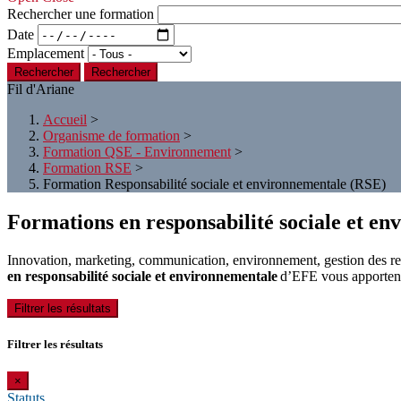
Rechercher une formation
Date
Emplacement
Rechercher
Fil d'Ariane
Accueil
>
Organisme de formation
>
Formation QSE - Environnement
>
Formation RSE
>
Formation Responsabilité sociale et environnementale (RSE)
Formations en responsabilité sociale et e
Innovation, marketing, communication, environnement, gestion des r
en responsabilité sociale et environnementale
d’EFE vous apportent
Filtrer les résultats
Filtrer les résultats
×
Statuts