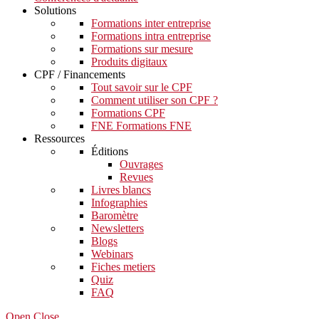
Solutions
Formations inter entreprise
Formations intra entreprise
Formations sur mesure
Produits digitaux
CPF / Financements
Tout savoir sur le CPF
Comment utiliser son CPF ?
Formations CPF
FNE Formations FNE
Ressources
Éditions
Ouvrages
Revues
Livres blancs
Infographies
Baromètre
Newsletters
Blogs
Webinars
Fiches metiers
Quiz
FAQ
Open Close