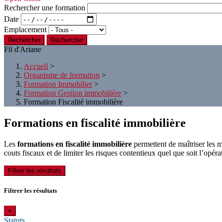
Rechercher une formation
Date
Emplacement
Rechercher
Fil d'Ariane
Accueil
>
Organisme de formation
>
Formation Immobilier
>
Formation Gestion immobilière
>
Formation Fiscalité immobilière
Formations en fiscalité immobilière
Les
formations en fiscalité immobilière
permettent de maîtriser les m
couts fiscaux et de limiter les risques contentieux quel que soit l’opér
Filtrer les résultats
Filtrer les résultats
×
Statuts