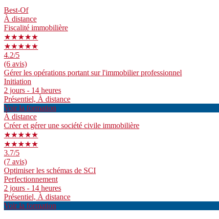
Best-Of
À distance
Fiscalité immobilière
★★★★★
★★★★★
4.2
/5
(6 avis)
Gérer les opérations portant sur l'immobilier professionnel
Initiation
2 jours - 14 heures
Présentiel, À distance
Voir la formation
À distance
Créer et gérer une société civile immobilière
★★★★★
★★★★★
3.7
/5
(7 avis)
Optimiser les schémas de SCI
Perfectionnement
2 jours - 14 heures
Présentiel, À distance
Voir la formation