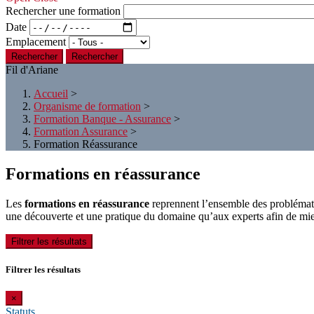
Rechercher une formation
Date
Emplacement
Rechercher
Fil d'Ariane
Accueil
>
Organisme de formation
>
Formation Banque - Assurance
>
Formation Assurance
>
Formation Réassurance
Formations en réassurance
Les
formations en réassurance
reprennent l’ensemble des problématiq
une découverte et une pratique du domaine qu’aux experts afin de mieux
Filtrer les résultats
Filtrer les résultats
×
Statuts