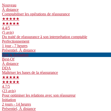
Nouveau
À distance
Comptabiliser les opérations de réassurance
★★★★★
★★★★★
4.4
/5
(5 avis)
Du traité de réassurance à son interprétation comptable
Perfectionnement
1 jour - 7 heures
Présentiel, À distance
Voir la formation
Best-Of
À distance
DDA
Maîtriser les bases de la réassurance
★★★★★
★★★★★
4.7
/5
(23 avis)
Pour optimiser les relations avec son réassureur
Initiation
2 jours - 14 heures
Présentiel, À distance