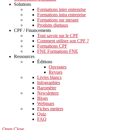
Solutions
Formations inter entreprise
Formations intra entreprise
Formations sur mesure
Produits digitaux
CPF / Financements
Tout savoir sur le CPF
Comment utiliser son CPF ?
Formations CPF
FNE Formations FNE
Ressources
Éditions
Ouvrages
Revues
Livres blancs
Infographies
Baromètre
Newsletters
Blogs
Webinars
Fiches metiers
Quiz
FAQ
Open Close