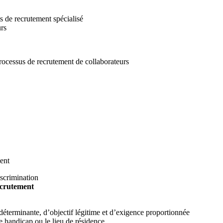
s de recrutement spécialisé
rs
rocessus de recrutement de collaborateurs
ment
iscrimination
recrutement
 déterminante, d’objectif légitime et d’exigence proportionnée
le handicap ou le lieu de résidence