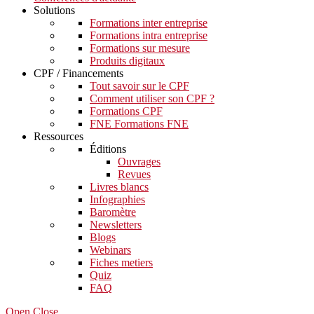
Solutions
Formations inter entreprise
Formations intra entreprise
Formations sur mesure
Produits digitaux
CPF / Financements
Tout savoir sur le CPF
Comment utiliser son CPF ?
Formations CPF
FNE Formations FNE
Ressources
Éditions
Ouvrages
Revues
Livres blancs
Infographies
Baromètre
Newsletters
Blogs
Webinars
Fiches metiers
Quiz
FAQ
Open Close