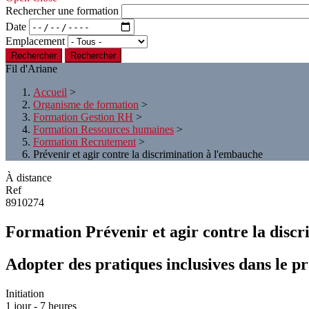
Rechercher une formation
Date
Emplacement
Rechercher
Fil d'Ariane
Accueil
>
Organisme de formation
>
Formation Gestion RH
>
Formation Ressources humaines
>
Formation Recrutement
>
Prévenir et agir contre la discrimination à l'embauche
À distance
Ref
8910274
Formation Prévenir et agir contre la disc
Adopter des pratiques inclusives dans le p
Initiation
1 jour - 7 heures