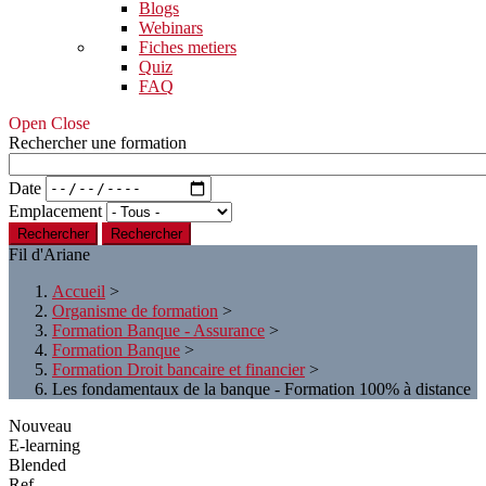
Blogs
Webinars
Fiches metiers
Quiz
FAQ
Open Close
Rechercher une formation
Date
Emplacement
Rechercher
Fil d'Ariane
Accueil
>
Organisme de formation
>
Formation Banque - Assurance
>
Formation Banque
>
Formation Droit bancaire et financier
>
Les fondamentaux de la banque - Formation 100% à distance
Nouveau
E-learning
Blended
Ref