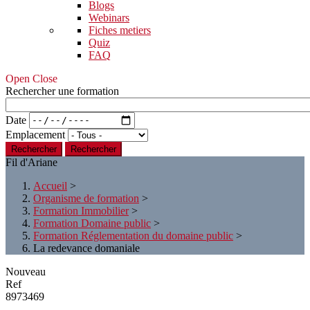
Blogs
Webinars
Fiches metiers
Quiz
FAQ
Open Close
Rechercher une formation
Date
Emplacement
Rechercher
Fil d'Ariane
Accueil
>
Organisme de formation
>
Formation Immobilier
>
Formation Domaine public
>
Formation Réglementation du domaine public
>
La redevance domaniale
Nouveau
Ref
8973469