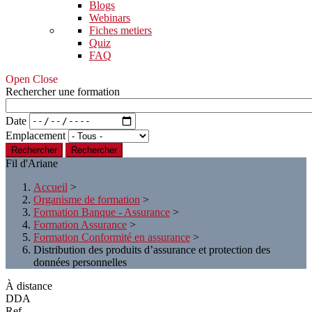
Blogs
Webinars
Fiches metiers
Quiz
FAQ
Open Close
Rechercher une formation
Date
Emplacement
Rechercher
Fil d'Ariane
Accueil
>
Organisme de formation
>
Formation Banque - Assurance
>
Formation Assurance
>
Formation Conformité en assurance
>
Distribution des produits d’assurance et protection des
données personnelles
À distance
DDA
Ref