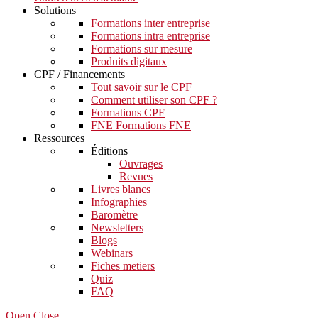
Solutions
Formations inter entreprise
Formations intra entreprise
Formations sur mesure
Produits digitaux
CPF / Financements
Tout savoir sur le CPF
Comment utiliser son CPF ?
Formations CPF
FNE Formations FNE
Ressources
Éditions
Ouvrages
Revues
Livres blancs
Infographies
Baromètre
Newsletters
Blogs
Webinars
Fiches metiers
Quiz
FAQ
Open Close