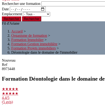
Rechercher une formation
Date
Emplacement
Rechercher
Fil d'Ariane
Accueil
>
Organisme de formation
>
Formation Immobilier
>
Formation Gestion immobilière
>
Formation Projets immobiliers
>
Déontologie dans le domaine de l'immobilier
Nouveau
Ref
8973448
Formation Déontologie dans le domaine de
★★★★★
★★★★★
4.4
/5
(5 avis)