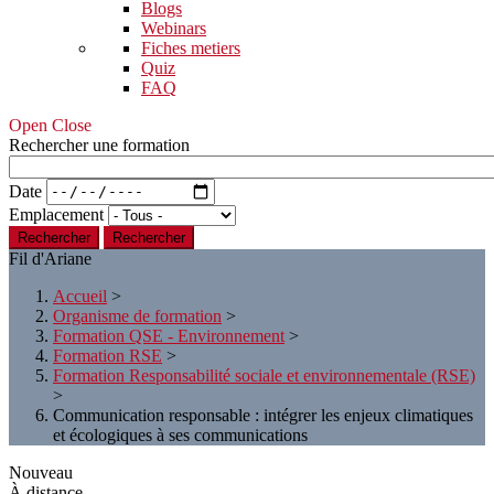
Blogs
Webinars
Fiches metiers
Quiz
FAQ
Open Close
Rechercher une formation
Date
Emplacement
Rechercher
Fil d'Ariane
Accueil
>
Organisme de formation
>
Formation QSE - Environnement
>
Formation RSE
>
Formation Responsabilité sociale et environnementale (RSE)
>
Communication responsable : intégrer les enjeux climatiques
et écologiques à ses communications
Nouveau
À distance