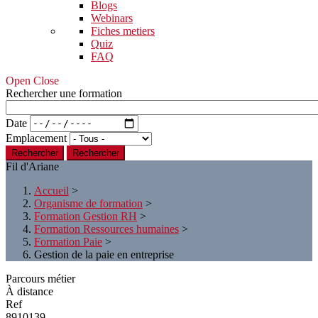
Blogs
Webinars
Fiches metiers
Quiz
FAQ
Open Close
Rechercher une formation
Date
Emplacement
Rechercher
Fil d'Ariane
Accueil
>
Organisme de formation
>
Formation Gestion RH
>
Formation Ressources humaines
>
Formation Paie
>
Gestion de la paie en entreprise
Parcours métier
À distance
Ref
8910139