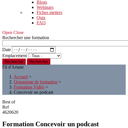
Blogs
Webinars
Fiches metiers
Quiz
FAQ
Open Close
Rechercher une formation
Date
Emplacement
Rechercher
Fil d'Ariane
Accueil
>
Organisme de formation
>
Formation Vidéo
>
Concevoir un podcast
Best of
Ref
4620620
Formation Concevoir un podcast