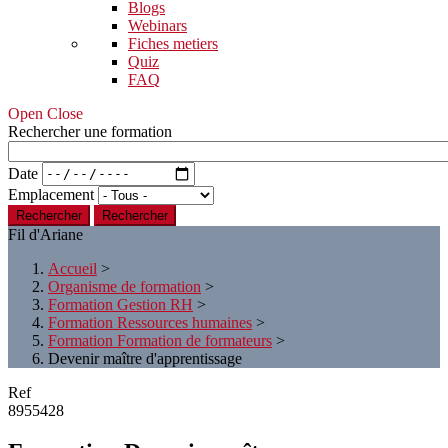
Blogs
Webinars
Fiches metiers
Quiz
FAQ
Open Close
Rechercher une formation
Date
Emplacement
Rechercher
Fil d'Ariane
Accueil
>
Organisme de formation
>
Formation Gestion RH
>
Formation Ressources humaines
>
Formation Formation de formateurs
>
Devenir maître d'apprentissage
Ref
8955428